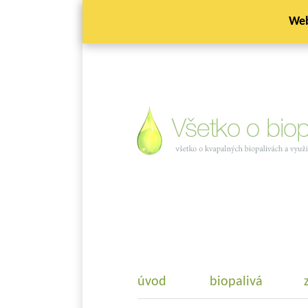
Web
úvod
biopalivá