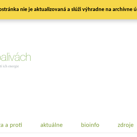
stránka nie je aktualizovaná a slúži výhradne na archívne ú
za a proti
aktuálne
bioinfo
zdroje