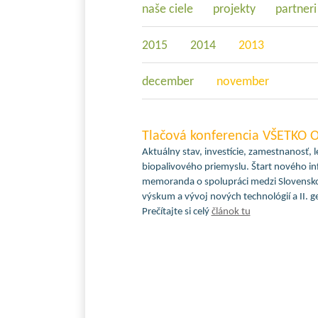
naše ciele
projekty
partneri
2015
2014
2013
december
november
Tlačová konferencia VŠETKO O
Aktuálny stav, investície, zamestnanosť, 
biopalivového priemyslu. Štart nového i
memoranda o spolupráci medzi Slovensko
výskum a vývoj nových technológií a II. ge
Prečítajte si celý
článok tu