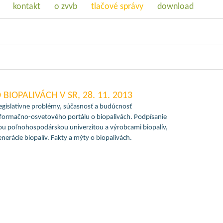
kontakt
o zvvb
tlačové správy
download
 BIOPALIVÁCH V SR, 28. 11. 2013
legislatívne problémy, súčasnosť a budúcnosť
nformačno-osvetového portálu o biopalivách. Podpísanie
u poľnohospodárskou univerzitou a výrobcami biopalív,
nerácie biopalív. Fakty a mýty o biopalivách.