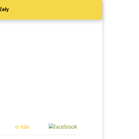
čely
o nás